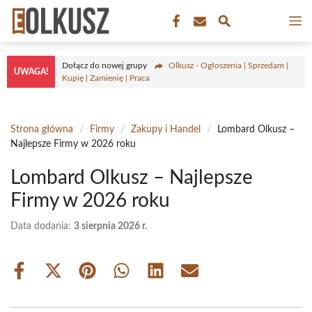
Przejdź
M
do
treści
Dołącz do nowej grupy
Olkusz - Ogłoszenia | Sprzedam |
UWAGA!
Kupię | Zamienię | Praca
Strona główna
/
Firmy
/
Zakupy i Handel
/
Lombard Olkusz –
Najlepsze Firmy w 2026 roku
Lombard Olkusz – Najlepsze
Firmy w 2026 roku
Data dodania:
3 sierpnia 2026 r.
Share
Share
Share
Share
Share
Share
on
on
on
on
on
on
Facebook
X
Pinterest
WhatsApp
LinkedIn
Email
(Twitter)