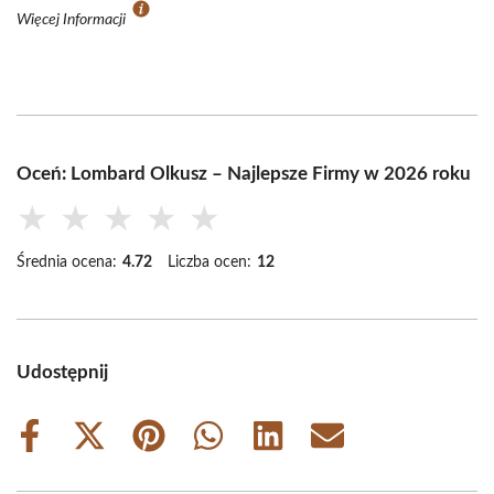
Więcej Informacji
Oceń: Lombard Olkusz – Najlepsze Firmy w 2026 roku
★
★
★
★
★
Średnia ocena:
4.72
Liczba ocen:
12
Udostępnij
Share
Share
Share
Share
Share
Share
on
on
on
on
on
on
Facebook
X
Pinterest
WhatsApp
LinkedIn
Email