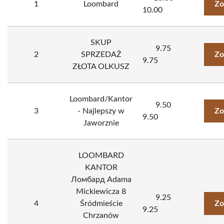
1
Loombard
Zo
10.00
SKUP
9.75
2
SPRZEDAŻ
Zo
9.75
ZŁOTA OLKUSZ
Loombard/Kantor
9.50
3
- Najlepszy w
Zo
9.50
Jaworznie
LOOMBARD
KANTOR
Ломбард Adama
Mickiewicza 8
9.25
4
Śródmieście
Zo
9.25
Chrzanów