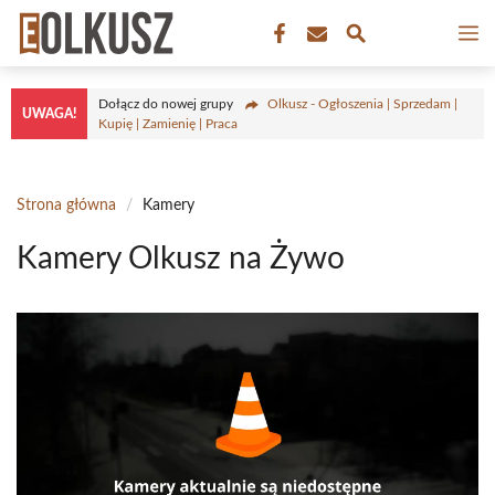
Przejdź
M
do
treści
Dołącz do nowej grupy
Olkusz - Ogłoszenia | Sprzedam |
UWAGA!
Kupię | Zamienię | Praca
Strona główna
/
Kamery
Kamery Olkusz na Żywo