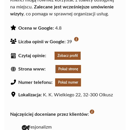
Klienci mogą również korzystać z toalety dostępnej
na miejscu.
Zalecane jest wcześniejsze umówienie
wizyty
, co pomaga w sprawnej organizacji usług.
Ocena w Google:
4.8
Liczba opinii w Google:
39
Czytaj opinie:
Zobacz profil
Strona www:
Pokaż stronę
Numer telefonu:
Pokaż numer
Lokalizacja:
K. K. Wielkiego 22, 32-300 Olkusz
Najczęściej doceniane przez klientów:
profesjonalizm