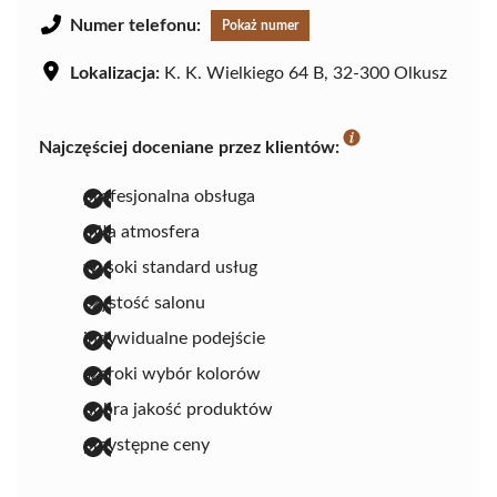
Numer telefonu:
Pokaż numer
Lokalizacja:
K. K. Wielkiego 64 B, 32-300 Olkusz
Najczęściej doceniane przez klientów:
profesjonalna obsługa
miła atmosfera
wysoki standard usług
czystość salonu
indywidualne podejście
szeroki wybór kolorów
dobra jakość produktów
przystępne ceny