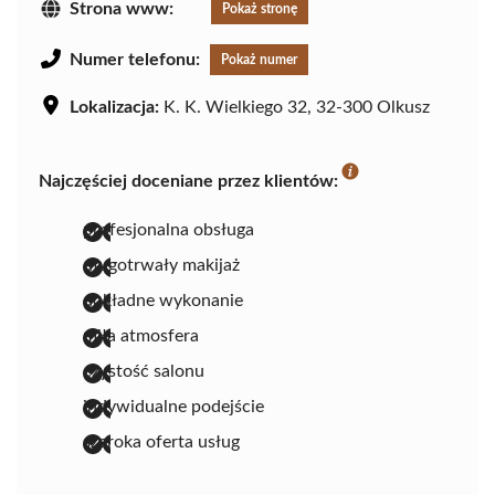
Strona www:
Pokaż stronę
Numer telefonu:
Pokaż numer
Lokalizacja:
K. K. Wielkiego 32, 32-300 Olkusz
Najczęściej doceniane przez klientów:
profesjonalna obsługa
długotrwały makijaż
dokładne wykonanie
miła atmosfera
czystość salonu
indywidualne podejście
szeroka oferta usług