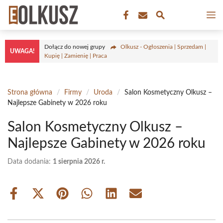
Przejdź
M
do
treści
Dołącz do nowej grupy
Olkusz - Ogłoszenia | Sprzedam |
UWAGA!
Kupię | Zamienię | Praca
Strona główna
/
Firmy
/
Uroda
/
Salon Kosmetyczny Olkusz –
Najlepsze Gabinety w 2026 roku
Salon Kosmetyczny Olkusz –
Najlepsze Gabinety w 2026 roku
Data dodania:
1 sierpnia 2026 r.
Share
Share
Share
Share
Share
Share
on
on
on
on
on
on
Facebook
X
Pinterest
WhatsApp
LinkedIn
Email
(Twitter)