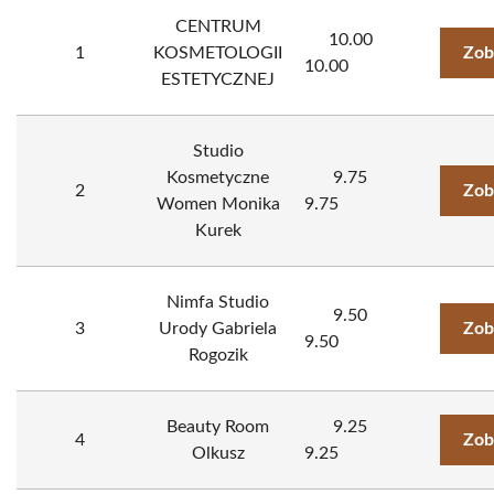
CENTRUM
10.00
1
KOSMETOLOGII
Zob
10.00
ESTETYCZNEJ
Studio
Kosmetyczne
9.75
2
Zob
Women Monika
9.75
Kurek
Nimfa Studio
9.50
3
Urody Gabriela
Zob
9.50
Rogozik
Beauty Room
9.25
4
Zob
Olkusz
9.25