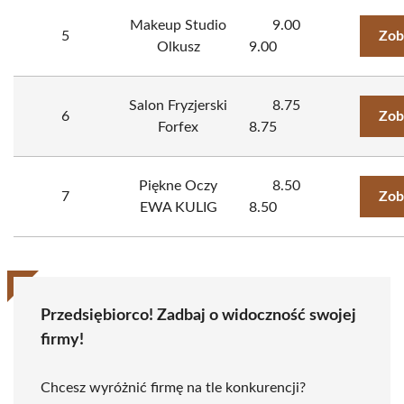
Makeup Studio
9.00
5
Zob
Olkusz
9.00
Salon Fryzjerski
8.75
6
Zob
Forfex
8.75
Piękne Oczy
8.50
7
Zob
EWA KULIG
8.50
Przedsiębiorco! Zadbaj o widoczność swojej
firmy!
Chcesz wyróżnić firmę na tle konkurencji?