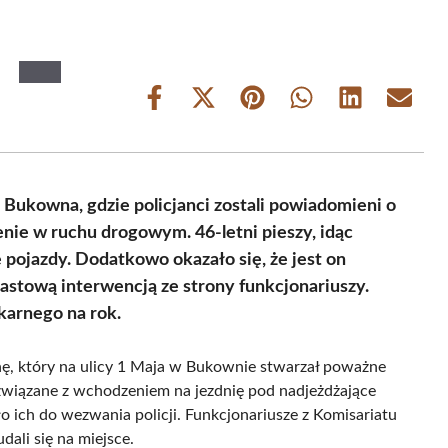
Share
Share
Share
Share
Share
Share
on
on
on
on
on
on
Facebook
X
Pinterest
WhatsApp
LinkedIn
Email
(Twitter)
 Bukowna, gdzie policjanci zostali powiadomieni o
nie w ruchu drogowym. 46-letni pieszy, idąc
pojazdy. Dodatkowo okazało się, że jest on
stową interwencją ze strony funkcjonariuszy.
 karnego na rok.
nę, który na ulicy 1 Maja w Bukownie stwarzał poważne
związane z wchodzeniem na jezdnię pod nadjeżdżające
ich do wezwania policji. Funkcjonariusze z Komisariatu
dali się na miejsce.