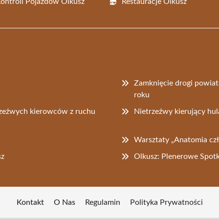
Kontroli Pojazdów Olkusz
Restauracje Olkusz
Zamknięcie drogi powia
roku
rzeźwych kierowców z ruchu
Nietrzeźwy kierujący hu
Warsztaty „Anatomia czł
sz
Olkusz: Plenerowe Spotk
Kontakt
O Nas
Regulamin
Polityka Prywatności