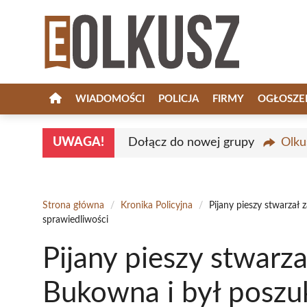
Przejdź
do
treści
WIADOMOŚCI
POLICJA
FIRMY
OGŁOSZE
UWAGA!
Dołącz do nowej grupy
Olku
Strona główna
/
Kronika Policyjna
/
Pijany pieszy stwarzał
sprawiedliwości
Pijany pieszy stwarza
Bukowna i był poszu