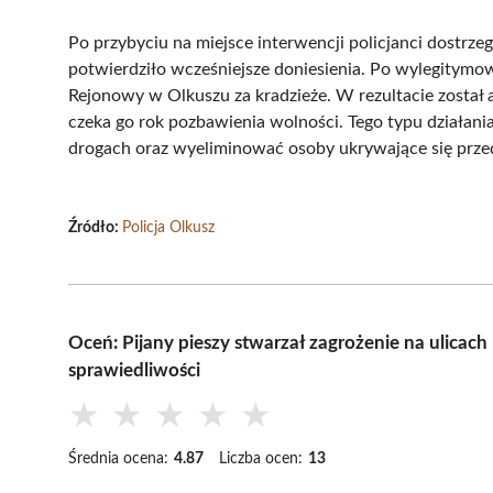
Po przybyciu na miejsce interwencji policjanci dostrze
potwierdziło wcześniejsze doniesienia. Po wylegitymow
Rejonowy w Olkuszu za kradzieże. W rezultacie został
czeka go rok pozbawienia wolności. Tego typu działani
drogach oraz wyeliminować osoby ukrywające się prze
Źródło:
Policja Olkusz
Oceń: Pijany pieszy stwarzał zagrożenie na ulica
sprawiedliwości
★
★
★
★
★
Średnia ocena:
4.87
Liczba ocen:
13