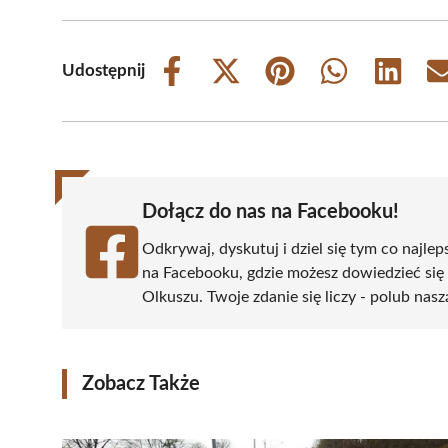
Udostępnij
Share
Share
Share
Share
Share
on
on
on
on
on
Facebook
X
Pinterest
WhatsApp
LinkedIn
(Twitter)
Dołącz do nas na Facebooku!
Odkrywaj, dyskutuj i dziel się tym co najlep
na Facebooku, gdzie możesz dowiedzieć się
Olkuszu. Twoje zdanie się liczy - polub nasz
Zobacz Także