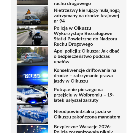
ruchu drogowego
Nietrzeźwy kierujący hulajnogą
zatrzymany na drodze krajowej
nr 94
Policja w Olkuszu
Wykorzystuje Bezzałogowe
Statki Powietrzne do Nadzoru
Ruchu Drogowego
Apel policji z Olkusza: Jak dbać
o bezpieczeństwo podczas
upałów
Konsekwencje driftowania na
drodze – zatrzymanie prawa
jazdy w Olkuszu
Potrącenie pieszego na
przejściu w Wolbromiu – 19-
latek usłyszał zarzuty
Nieodpowiedzialna jazda w
Olkuszu zakończona mandatem
Bezpieczne Wakacje 2026:
Policja zorganizowała piknik