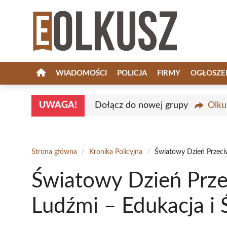
Przejdź
do
treści
WIADOMOŚCI
POLICJA
FIRMY
OGŁOSZE
UWAGA!
Dołącz do nowej grupy
Olku
Strona główna
/
Kronika Policyjna
/
Światowy Dzień Przeci
Światowy Dzień Prz
Ludźmi – Edukacja i