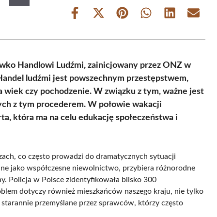
Share
Share
Share
Share
Share
Share
on
on
on
on
on
on
Facebook
X
Pinterest
WhatsApp
LinkedIn
Email
(Twitter)
iwko Handlowi Ludźmi, zainicjowany przez ONZ w
 Handel ludźmi jest powszechnym przestępstwem,
a wiek czy pochodzenie. W związku z tym, ważne jest
ych z tym procederem. W połowie wakacji
, która ma na celu edukację społeczeństwa i
dzach, co często prowadzi do dramatycznych sytuacji
ane jako współczesne niewolnictwo, przybiera różnorodne
y. Policja w Polsce zidentyfikowała blisko 300
roblem dotyczy również mieszkańców naszego kraju, nie tylko
starannie przemyślane przez sprawców, którzy często