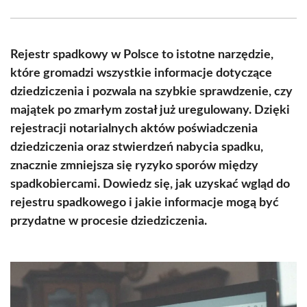
Facebook
X
Pinterest
WhatsApp
LinkedIn
Email
(Twitter)
Rejestr spadkowy w Polsce to istotne narzędzie,
które gromadzi wszystkie informacje dotyczące
dziedziczenia i pozwala na szybkie sprawdzenie, czy
majątek po zmarłym został już uregulowany. Dzięki
rejestracji notarialnych aktów poświadczenia
dziedziczenia oraz stwierdzeń nabycia spadku,
znacznie zmniejsza się ryzyko sporów między
spadkobiercami. Dowiedz się, jak uzyskać wgląd do
rejestru spadkowego i jakie informacje mogą być
przydatne w procesie dziedziczenia.