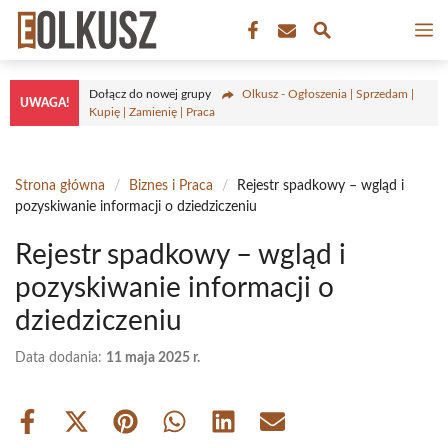
Przejdź
M
do
treści
Dołącz do nowej grupy
Olkusz - Ogłoszenia | Sprzedam |
UWAGA!
Kupię | Zamienię | Praca
Strona główna
/
Biznes i Praca
/
Rejestr spadkowy – wgląd i
pozyskiwanie informacji o dziedziczeniu
Rejestr spadkowy – wgląd i
pozyskiwanie informacji o
dziedziczeniu
Data dodania:
11 maja 2025 r.
Share
Share
Share
Share
Share
Share
on
on
on
on
on
on