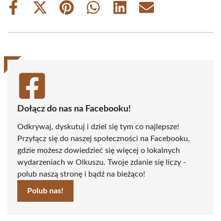
Share
Share
Share
Share
Share
Share
on
on
on
on
on
on
Facebook
X
Pinterest
WhatsApp
LinkedIn
Email
(Twitter)
Dołącz do nas na Facebooku!
Odkrywaj, dyskutuj i dziel się tym co najlepsze!
Przyłącz się do naszej społeczności na Facebooku,
gdzie możesz dowiedzieć się więcej o lokalnych
wydarzeniach w Olkuszu. Twoje zdanie się liczy -
polub naszą stronę i bądź na bieżąco!
Polub nas!