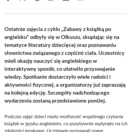
on
on
on
on
on
on
Facebook
X
Pinterest
WhatsApp
LinkedIn
Email
(Twitter)
Ostatnie zajęcia z cyklu „Zabawy z książką po
angielsku” odbyły się w Olkuszu, skupiając się na
tematyce literatury dziecięcej oraz poznawaniu
słownictwa związanego z częśćmi ciała. Uczestnicy
mieli okazję nauczyć się angielskiego w
interaktywny sposób, co ułatwiło przyswajanie
wiedzy. Spotkanie dostarczyło wiele radości i
aktywności fizycznej, a organizatorzy już zapraszają
na kolejną edycję. Szczegóły nadchodzącego
wydarzenia zostaną przedstawione poniżej.
Podczas zajęć dzieci miały możliwość wspólnego czytania
książek w języku angielskim, co pozytywnie wpłynęło na ich
zdolności językowe. Uczniowie poznawali nowe