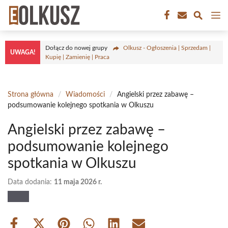
Przejdź
M
do
treści
Dołącz do nowej grupy
Olkusz - Ogłoszenia | Sprzedam |
UWAGA!
Kupię | Zamienię | Praca
Strona główna
/
Wiadomości
/
Angielski przez zabawę –
podsumowanie kolejnego spotkania w Olkuszu
Angielski przez zabawę –
podsumowanie kolejnego
spotkania w Olkuszu
Data dodania:
11 maja 2026 r.
Share
Share
Share
Share
Share
Share