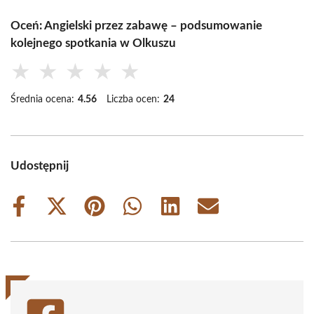
Oceń: Angielski przez zabawę – podsumowanie
kolejnego spotkania w Olkuszu
★
★
★
★
★
Średnia ocena:
4.56
Liczba ocen:
24
Udostępnij
Share
Share
Share
Share
Share
Share
on
on
on
on
on
on
Facebook
X
Pinterest
WhatsApp
LinkedIn
Email
(Twitter)