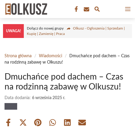
Przejdź
M
do
treści
Dołącz do nowej grupy
Olkusz - Ogłoszenia | Sprzedam |
UWAGA!
Kupię | Zamienię | Praca
Strona główna
/
Wiadomości
/
Dmuchańce pod dachem – Czas
na rodzinną zabawę w Olkuszu!
Dmuchańce pod dachem – Czas
na rodzinną zabawę w Olkuszu!
Data dodania:
6 września 2025 r.
Share
Share
Share
Share
Share
Share
on
on
on
on
on
on
Facebook
X
Pinterest
WhatsApp
LinkedIn
Email