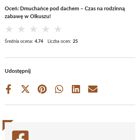
Oceń: Dmuchańce pod dachem – Czas na rodzinną
zabawę w Olkuszu!
★
★
★
★
★
Średnia ocena:
4.74
Liczba ocen:
25
Udostępnij
Share
Share
Share
Share
Share
Share
on
on
on
on
on
on
Facebook
X
Pinterest
WhatsApp
LinkedIn
Email
(Twitter)