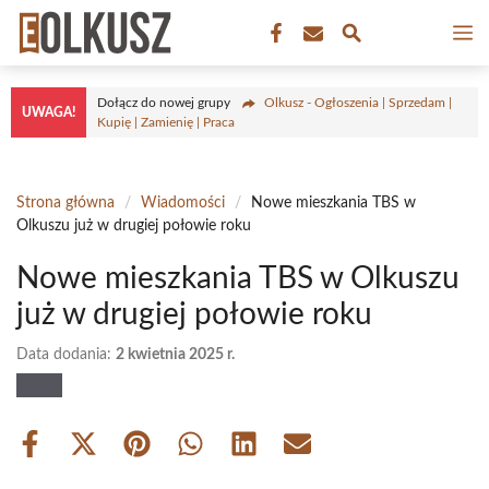
Przejdź
M
do
treści
Dołącz do nowej grupy
Olkusz - Ogłoszenia | Sprzedam |
UWAGA!
Kupię | Zamienię | Praca
Strona główna
/
Wiadomości
/
Nowe mieszkania TBS w
Olkuszu już w drugiej połowie roku
Nowe mieszkania TBS w Olkuszu
już w drugiej połowie roku
Data dodania:
2 kwietnia 2025 r.
Share
Share
Share
Share
Share
Share
on
on
on
on
on
on
Facebook
X
Pinterest
WhatsApp
LinkedIn
Email