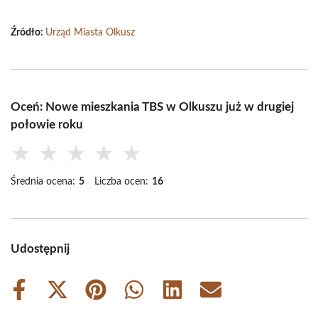
Źródło:
Urząd Miasta Olkusz
Oceń: Nowe mieszkania TBS w Olkuszu już w drugiej
połowie roku
★
★
★
★
★
Średnia ocena:
5
Liczba ocen:
16
Udostępnij
Share
Share
Share
Share
Share
Share
on
on
on
on
on
on
Facebook
X
Pinterest
WhatsApp
LinkedIn
Email