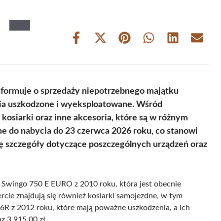
Share
Share
Share
Share
Share
Share
on
on
on
on
on
on
Facebook
X
Pinterest
WhatsApp
LinkedIn
Email
(Twitter)
informuje o sprzedaży niepotrzebnego majątku
ia uszkodzone i wyeksploatowane. Wśród
kosiarki oraz inne akcesoria, które są w różnym
e do nabycia do 23 czerwca 2026 roku, co stanowi
się szczegóły dotyczące poszczególnych urządzeń oraz
 Swingo 750 E EURO z 2010 roku, która jest obecnie
cie znajdują się również kosiarki samojezdne, w tym
 z 2012 roku, które mają poważne uszkodzenia, a ich
 3 915,00 zł.