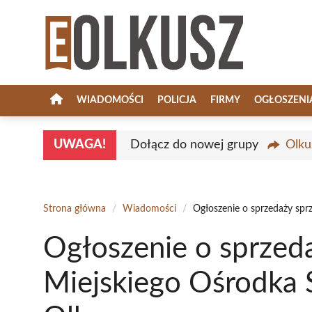
Przejdź
do
treści
WIADOMOŚCI
POLICJA
FIRMY
OGŁOSZENI
UWAGA!
Dołącz do nowej grupy
Olku
Strona główna
/
Wiadomości
/
Ogłoszenie o sprzedaży sprz
Ogłoszenie o sprzeda
Miejskiego Ośrodka S