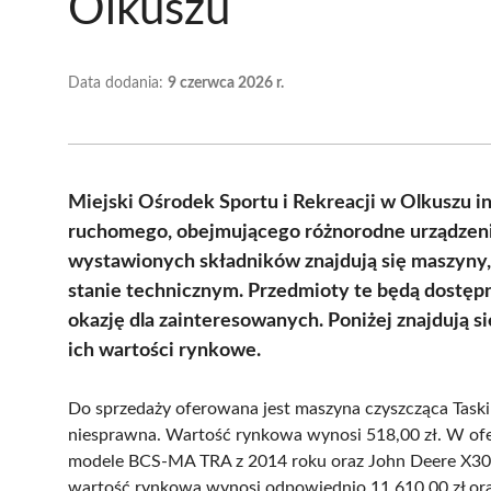
Olkuszu
Data dodania:
9 czerwca 2026 r.
Miejski Ośrodek Sportu i Rekreacji w Olkuszu 
ruchomego, obejmującego różnorodne urządzen
wystawionych składników znajdują się maszyny, 
stanie technicznym. Przedmioty te będą dostępn
okazję dla zainteresowanych. Poniżej znajdują 
ich wartości rynkowe.
Do sprzedaży oferowana jest maszyna czyszcząca Taski
niesprawna. Wartość rynkowa wynosi 518,00 zł. W ofer
modele BCS-MA TRA z 2014 roku oraz John Deere X306R
wartość rynkowa wynosi odpowiednio 11 610,00 zł oraz