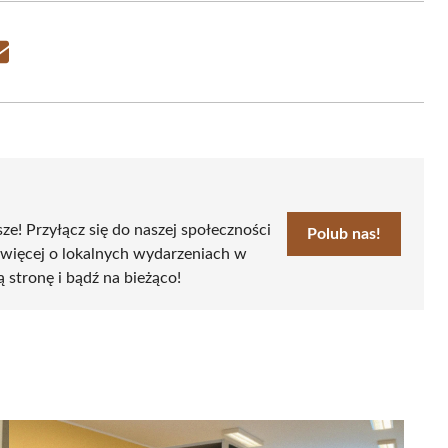
Share
on
Email
sze! Przyłącz się do naszej społeczności
Polub nas!
 więcej o lokalnych wydarzeniach w
ą stronę i bądź na bieżąco!