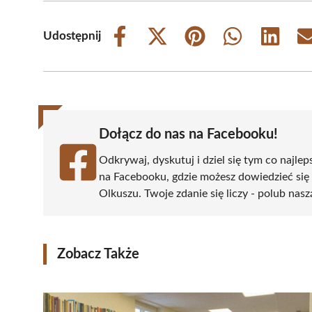
Udostępnij
Share
Share
Share
Share
Share
on
on
on
on
on
Facebook
X
Pinterest
WhatsApp
LinkedIn
(Twitter)
Dołącz do nas na Facebooku!
Odkrywaj, dyskutuj i dziel się tym co najlep
na Facebooku, gdzie możesz dowiedzieć się
Olkuszu. Twoje zdanie się liczy - polub nasz
Zobacz Także