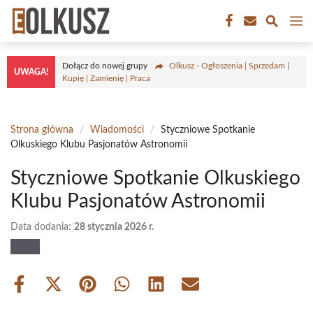
Przejdź
M
do
treści
Dołącz do nowej grupy
Olkusz - Ogłoszenia | Sprzedam |
UWAGA!
Kupię | Zamienię | Praca
Strona główna
/
Wiadomości
/
Styczniowe Spotkanie
Olkuskiego Klubu Pasjonatów Astronomii
Styczniowe Spotkanie Olkuskiego
Klubu Pasjonatów Astronomii
Data dodania:
28 stycznia 2026 r.
Share
Share
Share
Share
Share
Share
on
on
on
on
on
on
Facebook
X
Pinterest
WhatsApp
LinkedIn
Email