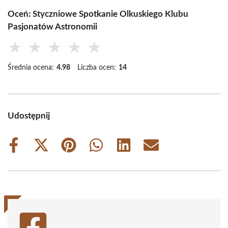
Oceń: Styczniowe Spotkanie Olkuskiego Klubu
Pasjonatów Astronomii
★
★
★
★
★
Średnia ocena:
4.98
Liczba ocen:
14
Udostępnij
Share
Share
Share
Share
Share
Share
on
on
on
on
on
on
Facebook
X
Pinterest
WhatsApp
LinkedIn
Email
(Twitter)