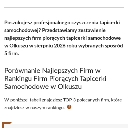
Facebook
X
Pinterest
WhatsApp
LinkedIn
Email
(Twitter)
Poszukujesz profesjonalnego czyszczenia tapicerki
samochodowej? Przedstawiamy zestawienie
najlepszych firm piorących tapicerki samochodowe
w Olkuszu w sierpniu 2026 roku wybranych spośród
5 firm.
Porównanie Najlepszych Firm w
Rankingu Firm Piorących Tapicerki
Samochodowe w Olkuszu
W poniższej tabeli znajdziesz TOP 3 polecanych firm, które
znajdziesz w naszym rankingu.