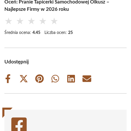
Oceń: Pranie Tapicerki Samochodowej Olkusz –
Najlepsze Firmy w 2026 roku
★
★
★
★
★
Średnia ocena:
4.45
Liczba ocen:
25
Udostępnij
Share
Share
Share
Share
Share
Share
on
on
on
on
on
on
Facebook
X
Pinterest
WhatsApp
LinkedIn
Email
(Twitter)