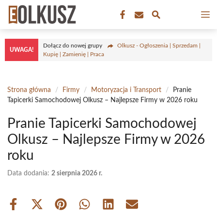
Przejdź
M
do
treści
Dołącz do nowej grupy
Olkusz - Ogłoszenia | Sprzedam |
UWAGA!
Kupię | Zamienię | Praca
Strona główna
/
Firmy
/
Motoryzacja i Transport
/
Pranie
Tapicerki Samochodowej Olkusz – Najlepsze Firmy w 2026 roku
Pranie Tapicerki Samochodowej
Olkusz – Najlepsze Firmy w 2026
roku
Data dodania:
2 sierpnia 2026 r.
Share
Share
Share
Share
Share
Share
on
on
on
on
on
on