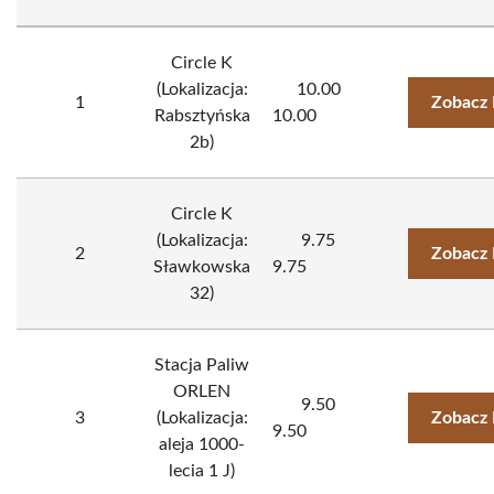
Circle K
(Lokalizacja:
10.00
1
Zobacz 
Rabsztyńska
10.00
2b)
Circle K
(Lokalizacja:
9.75
2
Zobacz 
Sławkowska
9.75
32)
Stacja Paliw
ORLEN
9.50
3
(Lokalizacja:
Zobacz 
9.50
aleja 1000-
lecia 1 J)