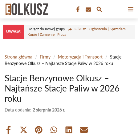
Przejdź
M
do
treści
Dołącz do nowej grupy
Olkusz - Ogłoszenia | Sprzedam |
UWAGA!
Kupię | Zamienię | Praca
Strona główna
/
Firmy
/
Motoryzacja i Transport
/
Stacje
Benzynowe Olkusz – Najtańsze Stacje Paliw w 2026 roku
Stacje Benzynowe Olkusz –
Najtańsze Stacje Paliw w 2026
roku
Data dodania:
2 sierpnia 2026 r.
Share
Share
Share
Share
Share
Share
on
on
on
on
on
on