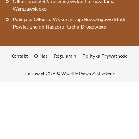
Olkusz uczcił 82. rocznicę wybuchu Powstania
Warszawskiego
Policja w Olkuszu Wykorzystuje Bezzałogowe Statki
Powietrzne do Nadzoru Ruchu Drogowego
Kontakt
O Nas
Regulamin
Polityka Prywatności
e-olkusz.pl 2026 © Wszelkie Prawa Zastrzeżone