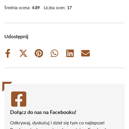
Średnia ocena:
4.89
Liczba ocen:
17
Udostępnij
Share
Share
Share
Share
Share
Share
on
on
on
on
on
on
Facebook
X
Pinterest
WhatsApp
LinkedIn
Email
(Twitter)
Dołącz do nas na Facebooku!
Odkrywaj, dyskutuj i dziel się tym co najlepsze!