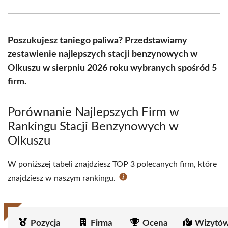
Facebook
X
Pinterest
WhatsApp
LinkedIn
Email
(Twitter)
Poszukujesz taniego paliwa? Przedstawiamy
zestawienie najlepszych stacji benzynowych w
Olkuszu w sierpniu 2026 roku wybranych spośród 5
firm.
Porównanie Najlepszych Firm w
Rankingu Stacji Benzynowych w
Olkuszu
W poniższej tabeli znajdziesz TOP 3 polecanych firm, które
znajdziesz w naszym rankingu.
Pozycja
Firma
Ocena
Wizytów