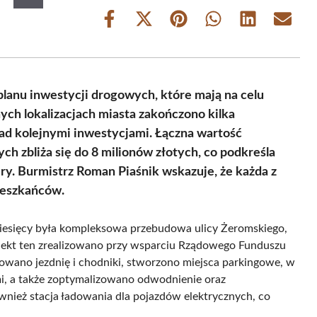
Share
Share
Share
Share
Share
Share
on
on
on
on
on
on
Facebook
X
Pinterest
WhatsApp
LinkedIn
Email
(Twitter)
lanu inwestycji drogowych, które mają na celu
ych lokalizacjach miasta zakończono kilka
ad kolejnymi inwestycjami. Łączna wartość
h zbliża się do 8 milionów złotych, co podkreśla
y. Burmistrz Roman Piaśnik wskazuje, że każda z
ieszkańców.
miesięcy była kompleksowa przebudowa ulicy Żeromskiego,
rojekt ten zrealizowano przy wsparciu Rządowego Funduszu
ano jezdnię i chodniki, stworzono miejsca parkingowe, w
i, a także zoptymalizowano odwodnienie oraz
wnież stacja ładowania dla pojazdów elektrycznych, co