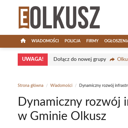
Przejdź
do
treści
WIADOMOŚCI
POLICJA
FIRMY
OGŁOSZENI
UWAGA!
Dołącz do nowej grupy
Olku
Strona główna
/
Wiadomości
/
Dynamiczny rozwój infrast
Dynamiczny rozwój i
w Gminie Olkusz