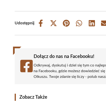
Udostępnij
Share
Share
Share
Share
Share
on
on
on
on
on
Facebook
X
Pinterest
WhatsApp
LinkedIn
(Twitter)
Dołącz do nas na Facebooku!
Odkrywaj, dyskutuj i dziel się tym co najlep
na Facebooku, gdzie możesz dowiedzieć się
Olkuszu. Twoje zdanie się liczy - polub nasz
Zobacz Także