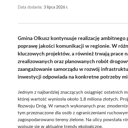
Data dodania:
3 lipca 2026 r.
Gmina Olkusz kontynuuje realizację ambitnego p
poprawę jakości komunikacji w regionie. W różn
kluczowych projektów, a również trwają prace n
zrealizowanych oraz planowanych robót drogowyc
zaangażowanie samorządu w rozwój infrastruktur
inwestycji odpowiada na konkretne potrzeby m
Jednym z najbardziej znaczących osiągnięć ostatnich 
której wartość wyniosła około 1,8 miliona złotych. P
Rozwoju Dróg. W ramach wykonanych prac zmodernizow
tym przeznaczone dla osób z ograniczeniami ruchowym
zagospodarowano tereny zielone. Na ulicy powstała ró
wpisuje się w aktualne trendy ekologiczne.