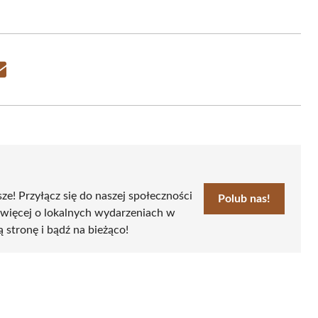
Share
on
Email
sze! Przyłącz się do naszej społeczności
Polub nas!
 więcej o lokalnych wydarzeniach w
ą stronę i bądź na bieżąco!