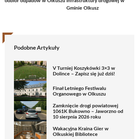
odbiór odpadów w Olkuszu
infrastruktury drogowej w
Gminie Olkusz
Podobne Artykuły
V Turniej Koszykówki 3×3 w
Dolince – Zapisz się już dziś!
Finał Letniego Festiwalu
Organowego w Olkuszu
Zamknięcie drogi powiatowej
1061K Bukowno – Jaworzno od
10 sierpnia 2026 roku
Wakacyjna Kraina Gier w
Olkuskiej Bibliotece