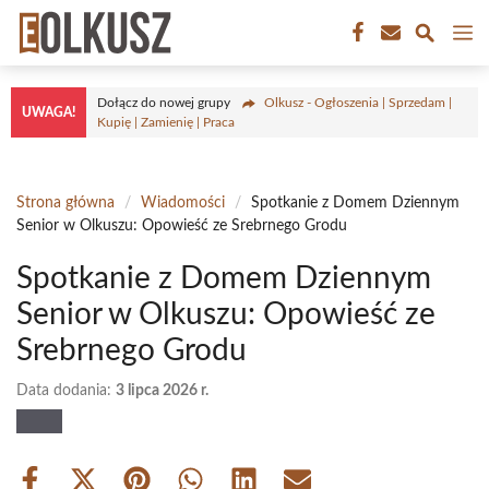
Przejdź
M
do
treści
Dołącz do nowej grupy
Olkusz - Ogłoszenia | Sprzedam |
UWAGA!
Kupię | Zamienię | Praca
Strona główna
/
Wiadomości
/
Spotkanie z Domem Dziennym
Senior w Olkuszu: Opowieść ze Srebrnego Grodu
Spotkanie z Domem Dziennym
Senior w Olkuszu: Opowieść ze
Srebrnego Grodu
Data dodania:
3 lipca 2026 r.
Share
Share
Share
Share
Share
Share