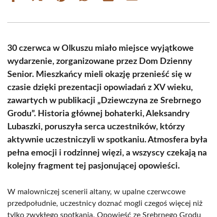
on
on
on
on
on
on
Facebook
X
Pinterest
WhatsApp
LinkedIn
Email
(Twitter)
30 czerwca w Olkuszu miało miejsce wyjątkowe
wydarzenie, zorganizowane przez Dom Dzienny
Senior. Mieszkańcy mieli okazję przenieść się w
czasie dzięki prezentacji opowiadań z XV wieku,
zawartych w publikacji „Dziewczyna ze Srebrnego
Grodu”. Historia głównej bohaterki, Aleksandry
Lubaszki, poruszyła serca uczestników, którzy
aktywnie uczestniczyli w spotkaniu. Atmosfera była
pełna emocji i rodzinnej więzi, a wszyscy czekają na
kolejny fragment tej pasjonującej opowieści.
W malowniczej scenerii altany, w upalne czerwcowe
przedpołudnie, uczestnicy doznać mogli czegoś więcej niż
tylko zwykłego spotkania. Opowieść ze Srebrnego Grodu