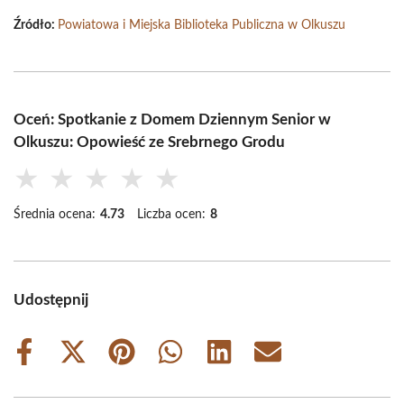
Źródło:
Powiatowa i Miejska Biblioteka Publiczna w Olkuszu
Oceń: Spotkanie z Domem Dziennym Senior w
Olkuszu: Opowieść ze Srebrnego Grodu
★
★
★
★
★
Średnia ocena:
4.73
Liczba ocen:
8
Udostępnij
Share
Share
Share
Share
Share
Share
on
on
on
on
on
on
Facebook
X
Pinterest
WhatsApp
LinkedIn
Email
(Twitter)