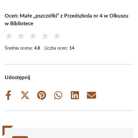
Oceń: Małe „pszczółki” z Przedszkola nr 4 w Olkuszu
w Bibliotece
★
★
★
★
★
Średnia ocena:
4.8
Liczba ocen:
14
Udostępnij
Share
Share
Share
Share
Share
Share
on
on
on
on
on
on
Facebook
X
Pinterest
WhatsApp
LinkedIn
Email
(Twitter)