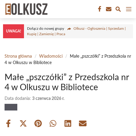
Przejdź
M
do
treści
Dołącz do nowej grupy
Olkusz - Ogłoszenia | Sprzedam |
UWAGA!
Kupię | Zamienię | Praca
Strona główna
/
Wiadomości
/
Małe „pszczółki” z Przedszkola nr
4 w Olkuszu w Bibliotece
Małe „pszczółki” z Przedszkola nr
4 w Olkuszu w Bibliotece
Data dodania:
3 czerwca 2026 r.
Share
Share
Share
Share
Share
Share
on
on
on
on
on
on
Facebook
X
Pinterest
WhatsApp
LinkedIn
Email