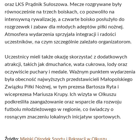
oraz LKS Prądnik Sułoszowa. Mecze rozgrywane były
równocześnie na trzech boiskach, co pozwoliło na
intensywną rywalizację, a czwarte boisko posłużyło do
rozgrzewek i zabaw dla młodych adeptów piłki nożnej.
Atmosfera wydarzenia sprzyjała integracji i radości
uczestników, na czym szczególnie zależało organizatorom.
Uczestnicy mieli także okazję skorzystać z dodatkowych
atrakcji, takich jak dmuchańce, wata cukrowa, lody oraz
oczywiście puchary i medale. Ważnym punktem wydarzenia
była obecność najwyższych przedstawicieli Małopolskiego
Związku Piłki Nożnej, w tym prezesa Bartosza Ryta i
wiceprezesa Mariusza Krupy. Ich wizyta w Olkuszu
podkreśliła zaangażowanie oraz wsparcie dla rozwoju
futbolu młodzieżowego w regionie, co świadczy o
rosnącym znaczeniu lokalnych inicjatyw sportowych.
Źródło:
Miejski Ośrodek Sportu i Rekreacji w Olkuszu