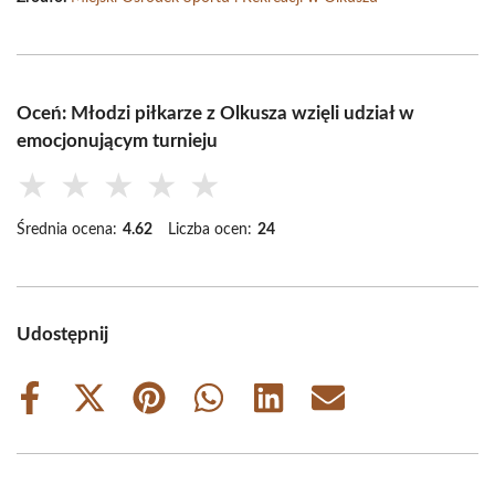
Oceń: Młodzi piłkarze z Olkusza wzięli udział w
emocjonującym turnieju
★
★
★
★
★
Średnia ocena:
4.62
Liczba ocen:
24
Udostępnij
Share
Share
Share
Share
Share
Share
on
on
on
on
on
on
Facebook
X
Pinterest
WhatsApp
LinkedIn
Email
(Twitter)