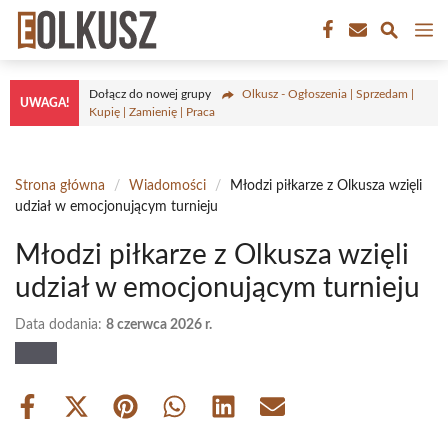
Przejdź
M
do
treści
Dołącz do nowej grupy
Olkusz - Ogłoszenia | Sprzedam |
UWAGA!
Kupię | Zamienię | Praca
Strona główna
/
Wiadomości
/
Młodzi piłkarze z Olkusza wzięli
udział w emocjonującym turnieju
Młodzi piłkarze z Olkusza wzięli
udział w emocjonującym turnieju
Data dodania:
8 czerwca 2026 r.
Share
Share
Share
Share
Share
Share
on
on
on
on
on
on
Facebook
X
Pinterest
WhatsApp
LinkedIn
Email